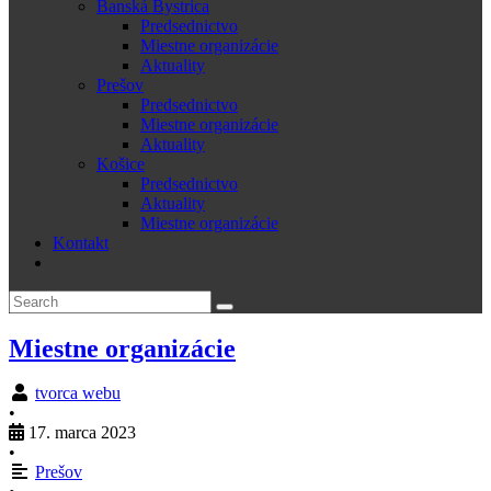
Banská Bystrica
Predsednictvo
Miestne organizácie
Aktuality
Prešov
Predsednictvo
Miestne organizácie
Aktuality
Košice
Predsednictvo
Aktuality
Miestne organizácie
Kontakt
Miestne organizácie
tvorca webu
•
17. marca 2023
•
Prešov