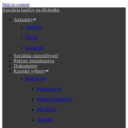
Skip to content
Asociácia hasičov na dôchodku
Aktuality
Aktuality
Úmrtia
Komentár
Sociálna starostlivosť
Právne poradenstvo
Dokumenty
Krajské výbory
Bratislava
Predsednictvo
Miestne organizácie
MO HaZU
Aktuality