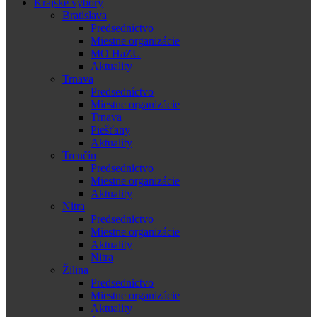
Krajské výbory
Bratislava
Predsednictvo
Miestne organizácie
MO HaZU
Aktuality
Trnava
Predsedníctvo
Miestne organizácie
Trnava
Piešťany
Aktuality
Trenčín
Predsednictvo
Miestne organizácie
Aktuality
Nitra
Predsednictvo
Miestne organizácie
Aktuality
Nitra
Žilina
Predsednictvo
Miestne organizácie
Aktuality