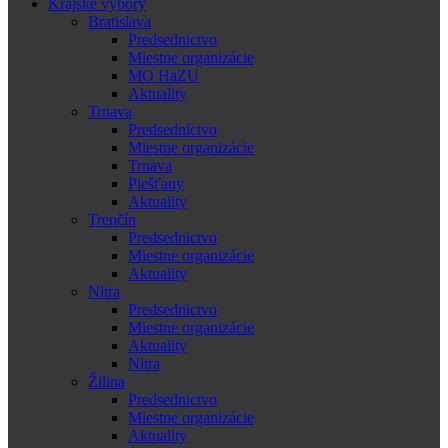
Krajské výbory
Bratislava
Predsednictvo
Miestne organizácie
MO HaZU
Aktuality
Trnava
Predsedníctvo
Miestne organizácie
Trnava
Piešťany
Aktuality
Trenčín
Predsednictvo
Miestne organizácie
Aktuality
Nitra
Predsednictvo
Miestne organizácie
Aktuality
Nitra
Žilina
Predsednictvo
Miestne organizácie
Aktuality