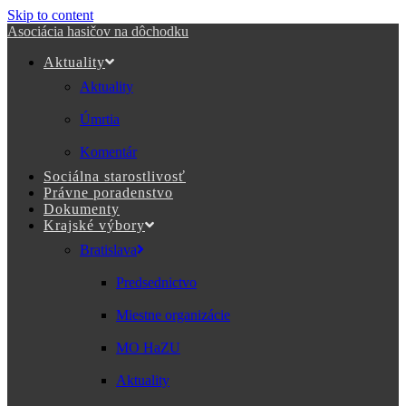
Skip to content
Asociácia hasičov na dôchodku
Aktuality
Aktuality
Úmrtia
Komentár
Sociálna starostlivosť
Právne poradenstvo
Dokumenty
Krajské výbory
Bratislava
Predsednictvo
Miestne organizácie
MO HaZU
Aktuality