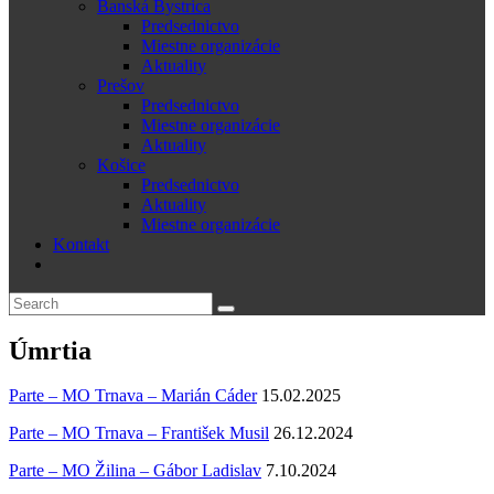
Banská Bystrica
Predsednictvo
Miestne organizácie
Aktuality
Prešov
Predsednictvo
Miestne organizácie
Aktuality
Košice
Predsednictvo
Aktuality
Miestne organizácie
Kontakt
Úmrtia
Parte – MO Trnava – Marián Cáder
15.02.2025
Parte – MO Trnava – František Musil
26.12.2024
Parte – MO Žilina – Gábor Ladislav
7.10.2024