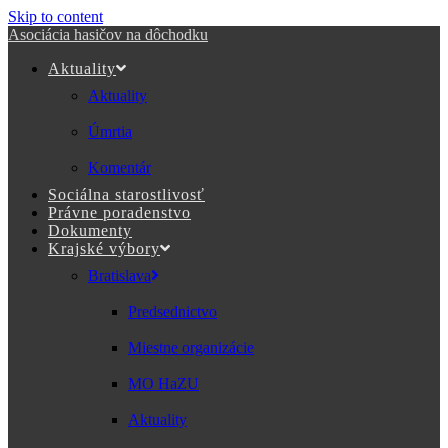
Skip to content
Asociácia hasičov na dôchodku
Aktuality
Aktuality
Úmrtia
Komentár
Sociálna starostlivosť
Právne poradenstvo
Dokumenty
Krajské výbory
Bratislava
Predsednictvo
Miestne organizácie
MO HaZU
Aktuality