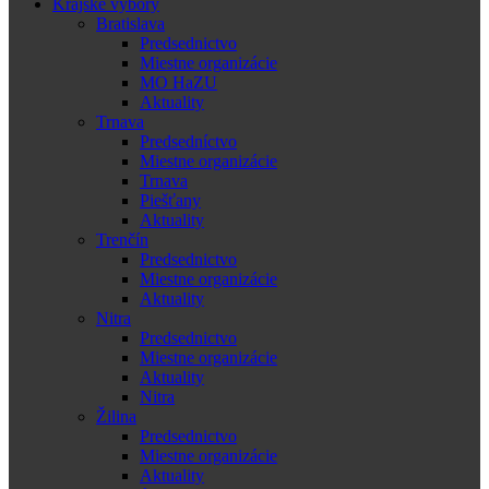
Krajské výbory
Bratislava
Predsednictvo
Miestne organizácie
MO HaZU
Aktuality
Trnava
Predsedníctvo
Miestne organizácie
Trnava
Piešťany
Aktuality
Trenčín
Predsednictvo
Miestne organizácie
Aktuality
Nitra
Predsednictvo
Miestne organizácie
Aktuality
Nitra
Žilina
Predsednictvo
Miestne organizácie
Aktuality