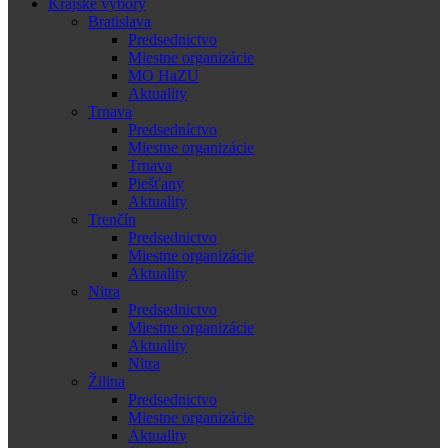
Krajské výbory
Bratislava
Predsednictvo
Miestne organizácie
MO HaZU
Aktuality
Trnava
Predsedníctvo
Miestne organizácie
Trnava
Piešťany
Aktuality
Trenčín
Predsednictvo
Miestne organizácie
Aktuality
Nitra
Predsednictvo
Miestne organizácie
Aktuality
Nitra
Žilina
Predsednictvo
Miestne organizácie
Aktuality