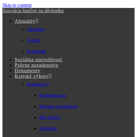
Skip to content
Asociácia hasičov na dôchodku
Aktuality
Aktuality
Úmrtia
Komentár
Sociálna starostlivosť
Právne poradenstvo
Dokumenty
Krajské výbory
Bratislava
Predsednictvo
Miestne organizácie
MO HaZU
Aktuality